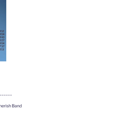
______
herish Band