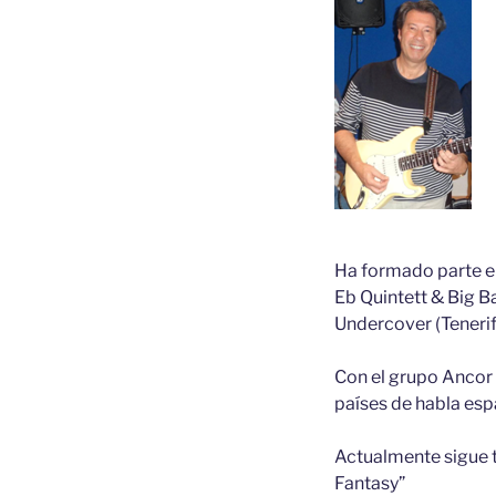
Ha formado parte en
Eb Quintett & Big Ba
Undercover (Tenerif
Con el grupo Ancor 
países de habla españ
Actualmente sigue t
Fantasy”