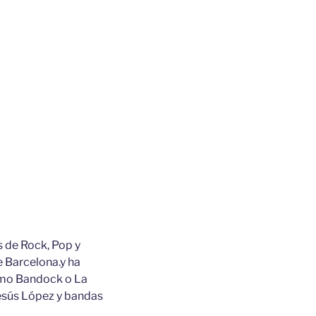
s de Rock, Pop y
 Barcelona.y ha
como Bandock o La
esús López y bandas