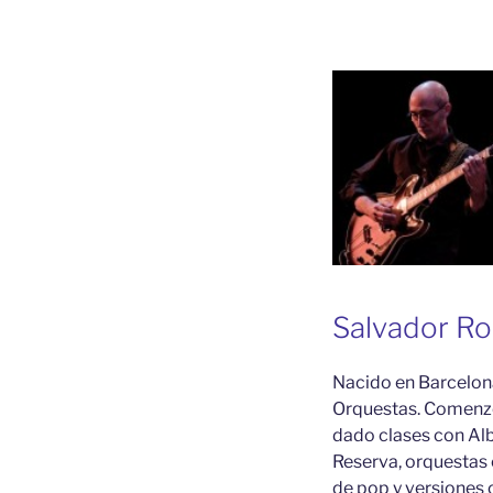
Salvador Rob
Nacido en Barcelona
Orquestas. Comenzó 
dado clases con Al
Reserva, orquestas
de pop y versiones