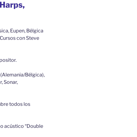
 Harps,
sica, Eupen, Bélgica
) Cursos con Steve
positor.
 (Alemania/Bélgica),
r, Sonar,
bre todos los
úo acústico “Double