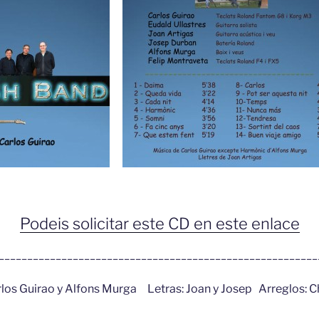
Podeis solicitar este CD en este enlace
________________________________________________________
rlos Guirao y Alfons Murga Letras: Joan y Josep Arreglos: C